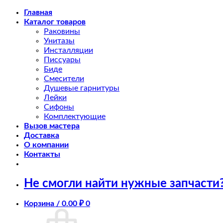
Skip
Главная
to
Каталог товаров
content
Раковины
Унитазы
Инсталляции
Писсуары
Биде
Смесители
Душевые гарнитуры
Лейки
Сифоны
Комплектующие
Вызов мастера
Доставка
О компании
Контакты
Не смогли найти нужные запчасти
Корзина /
0.00
₽
0