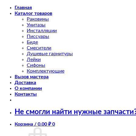
Skip
Главная
to
Каталог товаров
content
Раковины
Унитазы
Инсталляции
Писсуары
Биде
Смесители
Душевые гарнитуры
Лейки
Сифоны
Комплектующие
Вызов мастера
Доставка
О компании
Контакты
Не смогли найти нужные запчасти
Корзина /
0.00
₽
0