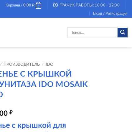
Корзина /
ГРАФИК РАБОТЫ: 10:00 - 22:00
0.00
₽
0
Вход / Регистрация
Искать:
/
ПРОИЗВОДИТЕЛЬ
/
IDO
ЕНЬЕ С КРЫШКОЙ
УНИТАЗА IDO MOSAIK
0
.00
₽
нье с крышкой для