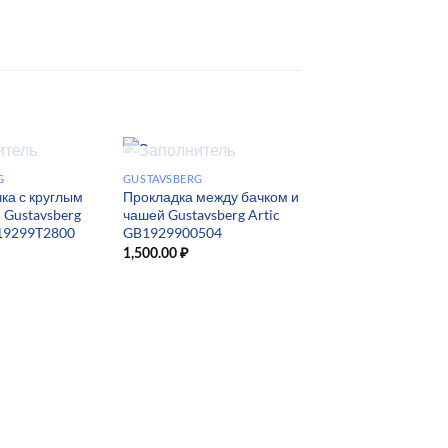
 НАЛИЧИИ
НЕТ В НАЛИЧИИ
G
GUSTAVSBERG
ка с круглым
Прокладка между бачком и
 Gustavsberg
чашей Gustavsberg Artic
B19299T2800
GB1929900504
НЕТ В НАЛИ
1,500.00
₽
GUSTAVSBERG
Рычаг сливного ме
Gustavsberg SKAND
BASIC / NORDIC 39
SERIES GB1929900