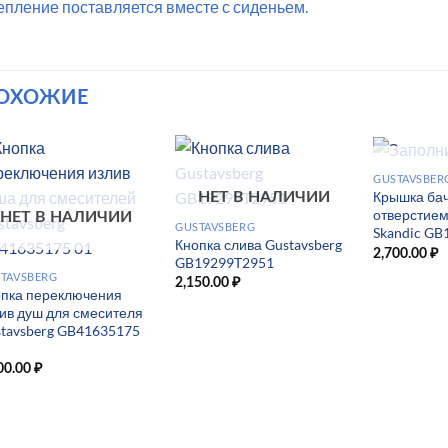
епление поставляется вместе с сиденьем.
ОХОЖИЕ
НЕТ В
GUSTAVSBER
Крышка бач
НЕТ В НАЛИЧИИ
отверстием
НЕТ В НАЛИЧИИ
GUSTAVSBERG
Skandic G
Кнопка слива Gustavsberg
2,700.00
₽
GB19299T2951
TAVSBERG
2,150.00
₽
опка переключения
ив душ для смесителя
tavsberg GB41635175
00.00
₽