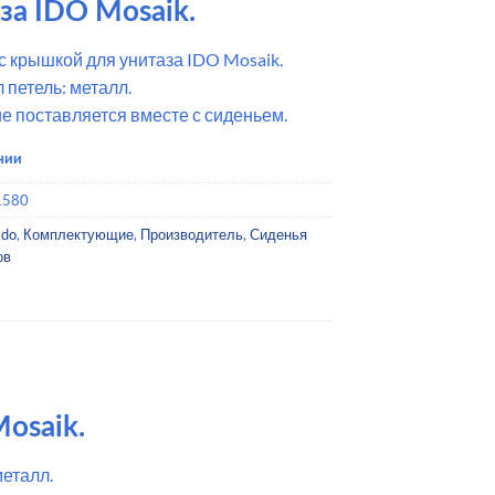
за IDO Mosaik.
с крышкой для унитаза IDO Mosaik.
 петель: металл.
е поставляется вместе с сиденьем.
чии
1580
Ido
,
Комплектующие
,
Производитель
,
Сиденья
ов
osaik.
металл.