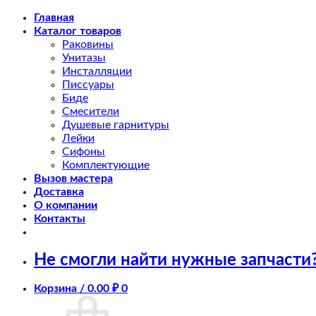
Skip
Главная
to
Каталог товаров
content
Раковины
Унитазы
Инсталляции
Писсуары
Биде
Смесители
Душевые гарнитуры
Лейки
Сифоны
Комплектующие
Вызов мастера
Доставка
О компании
Контакты
Не смогли найти нужные запчасти
Корзина /
0.00
₽
0