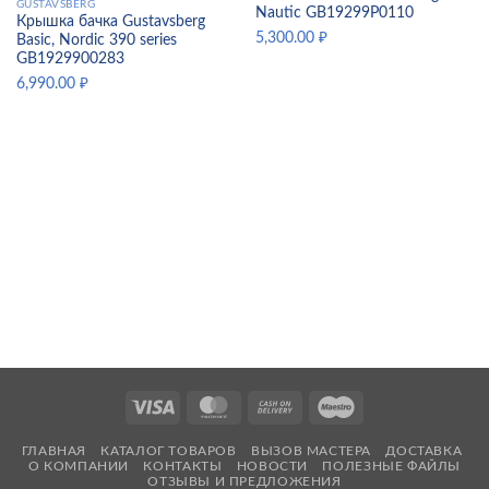
GUSTAVSBERG
Nautic GB19299P0110
Крышка бачка Gustavsberg
5,300.00
₽
Basic, Nordic 390 series
GB1929900283
6,990.00
₽
Visa
MasterCard
Cash
Maestro
On
ГЛАВНАЯ
КАТАЛОГ ТОВАРОВ
ВЫЗОВ МАСТЕРА
ДОСТАВКА
Delivery
О КОМПАНИИ
КОНТАКТЫ
НОВОСТИ
ПОЛЕЗНЫЕ ФАЙЛЫ
ОТЗЫВЫ И ПРЕДЛОЖЕНИЯ