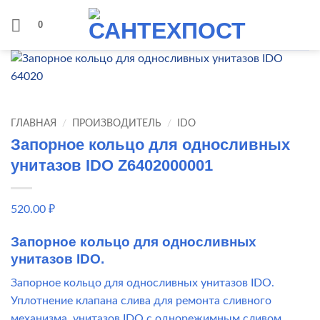
Skip
0
to
content
ГЛАВНАЯ
/
ПРОИЗВОДИТЕЛЬ
/
IDO
Запорное кольцо для односливных
унитазов IDO Z6402000001
520.00
₽
Запорное кольцо для односливных
унитазов IDO.
Запорное кольцо для односливных унитазов IDO.
Уплотнение клапана слива для ремонта сливного
механизма, унитазов IDO с однорежимным сливом