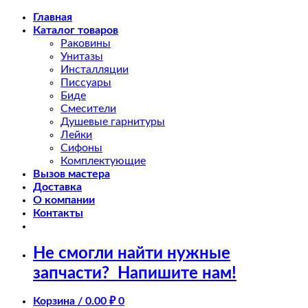
Skip
Главная
to
Каталог товаров
content
Раковины
Унитазы
Инсталляции
Писсуары
Биде
Смесители
Душевые гарнитуры
Лейки
Сифоны
Комплектующие
Вызов мастера
Доставка
О компании
Контакты
Не смогли найти нужные
запчасти?
Напишите нам!
Корзина /
0.00
₽
0