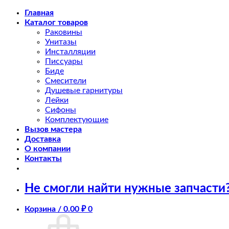
Skip
Главная
to
Каталог товаров
content
Раковины
Унитазы
Инсталляции
Писсуары
Биде
Смесители
Душевые гарнитуры
Лейки
Сифоны
Комплектующие
Вызов мастера
Доставка
О компании
Контакты
Не смогли найти нужные запчасти
Корзина /
0.00
₽
0