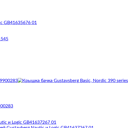
ic GB41635676 01
900283