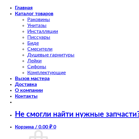
Skip
Главная
to
Каталог товаров
content
Раковины
Унитазы
Инсталляции
Писсуары
Биде
Смесители
Душевые гарнитуры
Лейки
Сифоны
Комплектующие
Вызов мастера
Доставка
О компании
Контакты
Не смогли найти нужные запчасти
Корзина /
0.00
₽
0