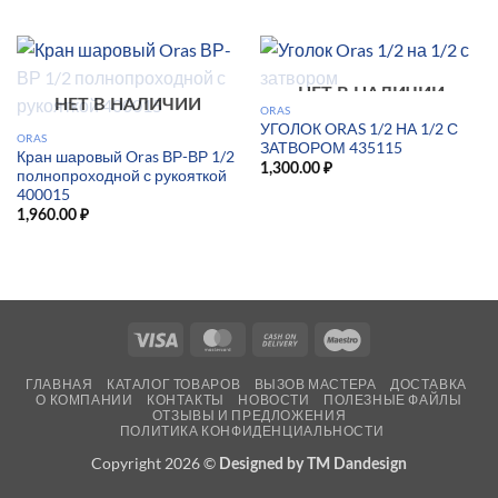
НЕТ В НАЛИЧИИ
НЕТ В НАЛИЧИИ
ORAS
УГОЛОК ORAS 1/2 НА 1/2 С
ORAS
ЗАТВОРОМ 435115
Кран шаровый Oras ВР-ВР 1/2
1,300.00
₽
полнопроходной с рукояткой
400015
1,960.00
₽
Visa
MasterCard
Cash
Maestro
On
ГЛАВНАЯ
КАТАЛОГ ТОВАРОВ
ВЫЗОВ МАСТЕРА
ДОСТАВКА
Delivery
О КОМПАНИИ
КОНТАКТЫ
НОВОСТИ
ПОЛЕЗНЫЕ ФАЙЛЫ
ОТЗЫВЫ И ПРЕДЛОЖЕНИЯ
ПОЛИТИКА КОНФИДЕНЦИАЛЬНОСТИ
Copyright 2026 ©
Designed by TM Dandesign