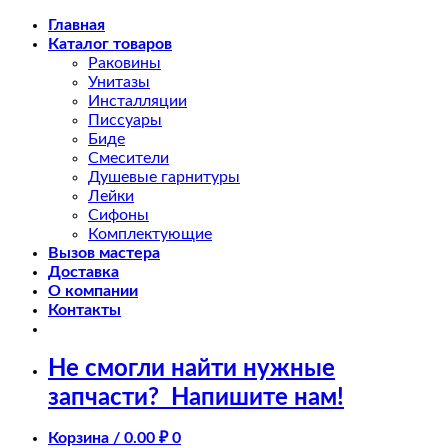
Skip
Главная
to
Каталог товаров
content
Раковины
Унитазы
Инсталляции
Писсуары
Биде
Смесители
Душевые гарнитуры
Лейки
Сифоны
Комплектующие
Вызов мастера
Доставка
О компании
Контакты
Не смогли найти нужные
запчасти?
Напишите нам!
Корзина /
0.00
₽
0