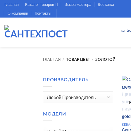
Skip
Главная
Каталог товаров
Вызов мастера
Доставка
to
О компании
Контакты
content
sante
ГЛАВНАЯ
/
/
ТОВАР ЦВЕТ
ЗОЛОТОЙ
ПРОИЗВОДИТЕЛЬ
МОДЕЛИ
KERA
Слив