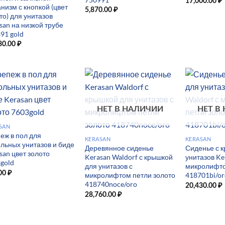
17,000.00
₽
низм с кнопкой (цвет
5,870.00
₽
то) для унитазов
san на низкой трубе
91 gold
30.00
₽
НЕТ В НАЛИЧИИ
НЕТ В
SAN
еж в пол для
KERASAN
KERASAN
льных унитазов и биде
Деревянное сиденье
Сиденье с 
san цвет золото
Kerasan Waldorf с крышкой
унитазов Ke
gold
для унитазов с
микролифто
00
₽
микролифтом петли золото
418701bi/or
418740noce/oro
20,430.00
₽
28,760.00
₽