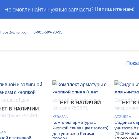
Не смогли найти нужные запчасти?
Напишите нам!
chpost@gmail.com
8-905-599-90-33
Показ
НЕТ В НАЛИЧИИ
НЕТ В
НЕТ В НАЛИЧИИ
KERASAN
AZZURRA
Комплект арматуры с
Сиденье с 
кнопкой слива (цвет золото)
унитазов A
SAN
для унитазов Kerasan
(1800/F bi/o
ной и заливной
750991