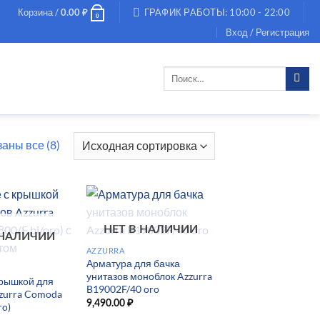
Корзина /
ГРАФИК РАБОТЫ: 10:00 - 22:00
0.00
₽
0
Вход / Регистрация
Искать:
аны все (8)
НЕТ В НАЛИЧИИ
 НАЛИЧИИ
AZZURRA
Арматура для бачка
унитазов моноблок Azzurra
крышкой для
B19002F/40 oro
zzurra Comoda
9,490.00
₽
ro)