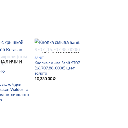
НЕТ В НАЛИЧИИ
SANIT
 НАЛИЧИИ
Кнопка смыва Sanit S707
(16.707.88..0008) цвет
золото
10,330.00
₽
крышкой для
rasan Waldorf с
м петли золото
o