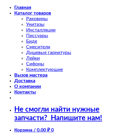
Skip
Главная
to
Каталог товаров
content
Раковины
Унитазы
Инсталляции
Писсуары
Биде
Смесители
Душевые гарнитуры
Лейки
Сифоны
Комплектующие
Вызов мастера
Доставка
О компании
Контакты
Не смогли найти нужные
запчасти?
Напишите нам!
Корзина /
0.00
₽
0