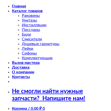
Skip
Главная
to
Каталог товаров
content
Раковины
Унитазы
Инсталляции
Писсуары
Биде
Смесители
Душевые гарнитуры
Лейки
Сифоны
Комплектующие
Вызов мастера
Доставка
О компании
Контакты
Не смогли найти нужные
запчасти?
Напишите нам!
Корзина /
0.00
₽
0