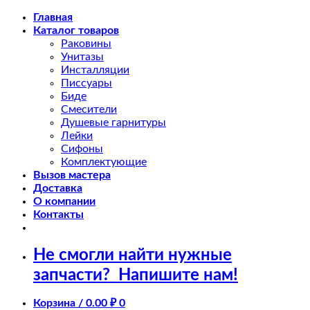
Skip
Главная
to
Каталог товаров
content
Раковины
Унитазы
Инсталляции
Писсуары
Биде
Смесители
Душевые гарнитуры
Лейки
Сифоны
Комплектующие
Вызов мастера
Доставка
О компании
Контакты
Не смогли найти нужные
запчасти?
Напишите нам!
Корзина /
0.00
₽
0