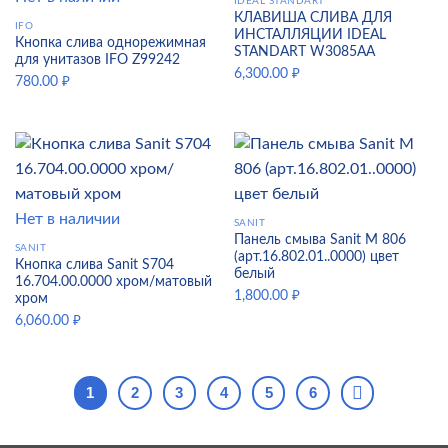
IDEAL STANDART
КЛАВИША СЛИВА ДЛЯ
IFO
ИНСТАЛЛЯЦИИ IDEAL
Кнопка слива однорежимная
STANDART W3085AA
для унитазов IFO Z99242
6,300.00
₽
780.00
₽
Нет в наличии
SANIT
Панель смыва Sanit M 806
SANIT
(арт.16.802.01..0000) цвет
Кнопка слива Sanit S704
белый
16.704.00.0000 хром/матовый
1,800.00
₽
хром
6,060.00
₽
1
2
3
4
5
6