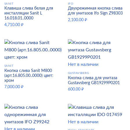
SANIT
IFO
Клавиша слива белая для
Двухрежимная кнопка слива
инсталляции Sanit L
для унитазов Ifo Sign Z98303
16.018.01..0000
2,100.00
₽
4,710.00
₽
Нет в наличии
SANIT
Кнопка слива Sanit M800
GUSTAVSBERG
(арт.16.805.00..0000) цвет:
Кнопка слива для унитаза
хром
Gustavsberg GB19299P0201
7,000.00
₽
600.00
₽
Нет в наличии
Нет в наличии