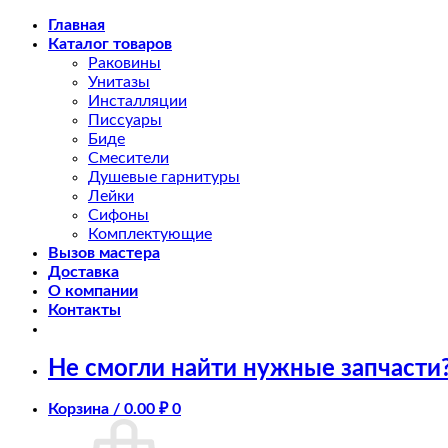
Skip
Главная
to
Каталог товаров
content
Раковины
Унитазы
Инсталляции
Писсуары
Биде
Смесители
Душевые гарнитуры
Лейки
Сифоны
Комплектующие
Вызов мастера
Доставка
О компании
Контакты
Не смогли найти нужные запчасти
Корзина /
0.00
₽
0