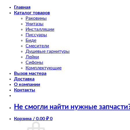
Skip
Главная
to
Каталог товаров
content
Раковины
Унитазы
Инсталляции
Писсуары
Биде
Смесители
Душевые гарнитуры
Лейки
Сифоны
Комплектующие
Вызов мастера
Доставка
О компании
Контакты
Не смогли найти нужные запчасти
Корзина /
0.00
₽
0