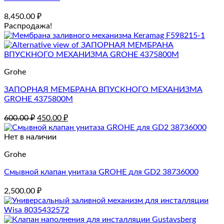
8,450.00
₽
Распродажа!
Grohe
ЗАПОРНАЯ МЕМБРАНА ВПУСКНОГО МЕХАНИЗМА
GROHE 4375800M
Первоначальная
Текущая
600.00
₽
450.00
₽
цена
цена:
составляла
450.00 ₽.
Нет в наличии
600.00 ₽.
Grohe
Смывной клапан унитаза GROHE для GD2 38736000
2,500.00
₽