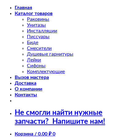
Skip
Главная
to
Каталог товаров
content
Раковины
Унитазы
Инсталляции
Писсуары
Биде
Смесители
Душевые гарнитуры
Лейки
Сифоны
Комплектующие
Вызов мастера
Доставка
О компании
Контакты
Не смогли найти нужные
запчасти?
Напишите нам!
Корзина /
0.00
₽
0