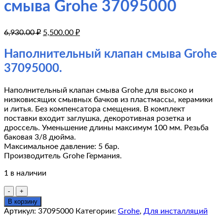
смыва Grohe 37095000
Первоначальная
Текущая
6,930.00
₽
5,500.00
₽
цена
цена:
составляла
5,500.00 ₽.
Наполнительный клапан смыва Grohe
6,930.00 ₽.
37095000.
Наполнительный клапан смыва Grohe для высоко и
низковисящих смывных бачков из пластмассы, керамики
и литья. Без компенсатора смещения. В комплект
поставки входит заглушка, декоротивная розетка и
дроссель. Уменьшение длины максимум 100 мм. Резьба
баковая 3/8 дюйма.
Максимальное давление: 5 бар.
Производитель Grohe Германия.
1 в наличии
Количество
товара
В корзину
Наполнительный
Артикул:
37095000
Категории:
Grohe
,
Для инсталляций
клапан