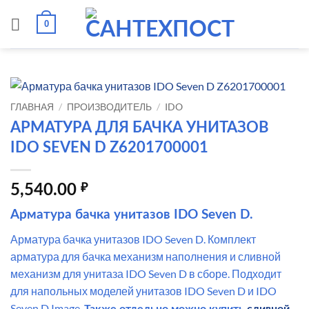
Skip
0
to
content
ГЛАВНАЯ
/
ПРОИЗВОДИТЕЛЬ
/
IDO
АРМАТУРА ДЛЯ БАЧКА УНИТАЗОВ
IDO SEVEN D Z6201700001
5,540.00
₽
Арматура бачка унитазов IDO Seven D.
Арматура бачка унитазов IDO Seven D. Комплект
арматура для бачка механизм наполнения и сливной
механизм для унитаза IDO Seven D в сборе. Подходит
для напольных моделей унитазов IDO Seven D и IDO
Seven D Image.
Также отдельно можно купить
сливной