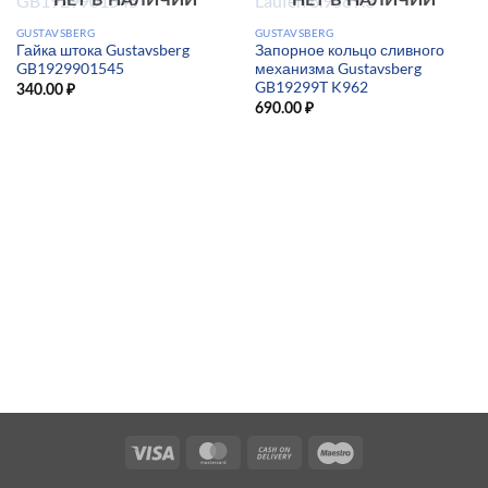
НЕТ В НАЛИЧИИ
НЕТ В НАЛИЧИИ
GUSTAVSBERG
GUSTAVSBERG
Гайка штока Gustavsberg
Запорное кольцо сливного
GB1929901545
механизма Gustavsberg
GB19299T K962
340.00
₽
690.00
₽
Visa
MasterCard
Cash
Maestro
On