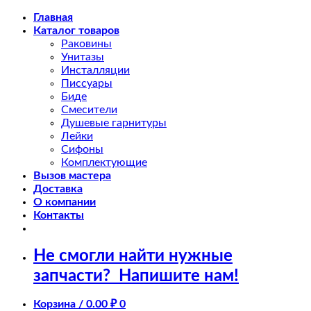
Skip
Главная
to
Каталог товаров
content
Раковины
Унитазы
Инсталляции
Писсуары
Биде
Смесители
Душевые гарнитуры
Лейки
Сифоны
Комплектующие
Вызов мастера
Доставка
О компании
Контакты
Не смогли найти нужные
запчасти?
Напишите нам!
Корзина /
0.00
₽
0