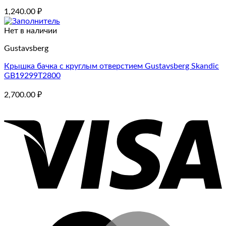
1,240.00
₽
Нет в наличии
Gustavsberg
Крышка бачка с круглым отверстием Gustavsberg Skandic
GB19299T2800
2,700.00
₽
V
M