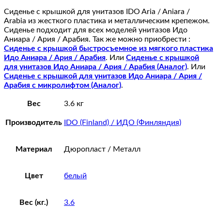
Сиденье с крышкой для унитазов IDO Aria / Aniara /
Arabia из жесткого пластика и металлическим крепежом.
Сиденье подходит для всех моделей унитазов Идо
Аниара / Ария / Арабия. Так же можно приобрести :
Сиденье с крышкой быстросъемное из мягкого пластика
Идо Аниара / Ария / Арабия
. Или
Сиденье с крышкой
для унитазов Идо Аниара / Ария / Арабия (Аналог)
. Или
Сиденье с крышкой для унитазов Идо Аниара / Ария /
Арабия с микролифтом (Аналог)
.
Вес
3.6 кг
Производитель
IDO (Finland) / ИДО (Финляндия)
Материал
Дюропласт / Металл
Цвет
белый
Вес (кг.)
3.6