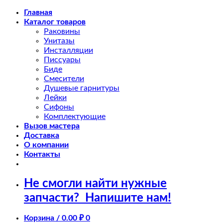
Skip
Главная
to
Каталог товаров
content
Раковины
Унитазы
Инсталляции
Писсуары
Биде
Смесители
Душевые гарнитуры
Лейки
Сифоны
Комплектующие
Вызов мастера
Доставка
О компании
Контакты
Не смогли найти нужные
запчасти?
Напишите нам!
Корзина /
0.00
₽
0