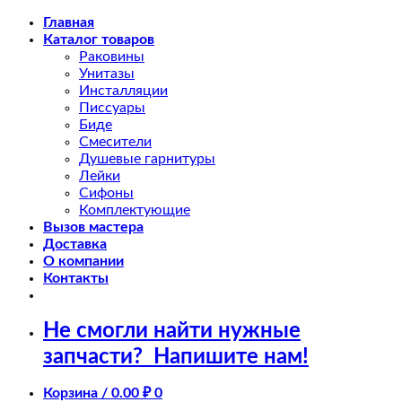
Skip
Главная
to
Каталог товаров
content
Раковины
Унитазы
Инсталляции
Писсуары
Биде
Смесители
Душевые гарнитуры
Лейки
Сифоны
Комплектующие
Вызов мастера
Доставка
О компании
Контакты
Не смогли найти нужные
запчасти?
Напишите нам!
Корзина /
0.00
₽
0