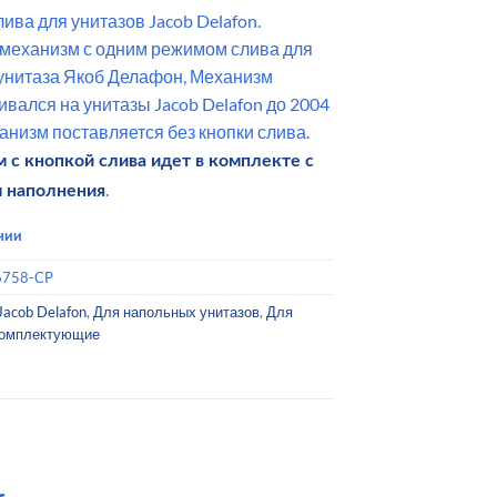
ива для унитазов Jacob Delafon.
механизм с одним режимом слива для
унитаза Якоб Делафон, Механизм
ивался на унитазы Jacob Delafon до 2004
ханизм поставляется без кнопки слива.
 с кнопкой слива идет в комплекте с
.
 наполнения
чии
6758-CP
Jacob Delafon
,
Для напольных унитазов
,
Для
омплектующие