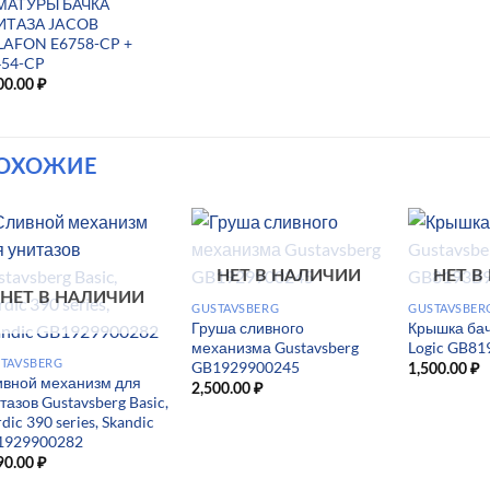
МАТУРЫ БАЧКА
ИТАЗА JACOB
LAFON E6758-CP +
454-CP
00.00
₽
ОХОЖИЕ
НЕТ В НАЛИЧИИ
НЕТ В
НЕТ В НАЛИЧИИ
GUSTAVSBERG
GUSTAVSBER
Груша сливного
Крышка бач
механизма Gustavsberg
Logic GB8
TAVSBERG
GB1929900245
1,500.00
₽
ивной механизм для
2,500.00
₽
тазов Gustavsberg Basic,
dic 390 series, Skandic
1929900282
90.00
₽