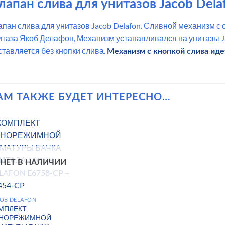
лапан слива для унитазов Jacob Dela
апан слива для унитазов Jacob Delafon. Сливной механизм 
итаза Якоб Делафон, Механизм устанавливался на унитазы Ja
ставляется без кнопки слива.
Механизм с кнопкой слива иде
АМ ТАКЖЕ БУДЕТ ИНТЕРЕСНО…
НЕТ В НАЛИЧИИ
OB DELAFON
МПЛЕКТ
НОРЕЖИМНОЙ