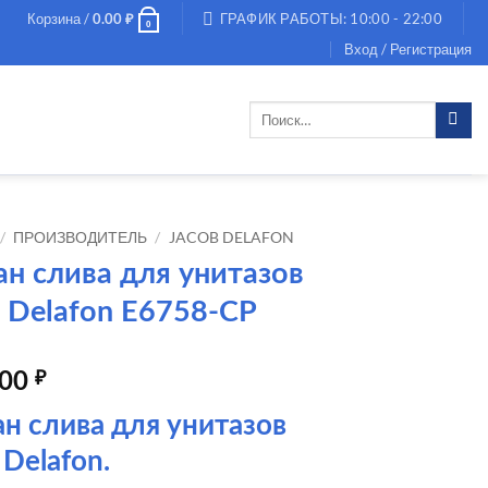
Корзина /
ГРАФИК РАБОТЫ: 10:00 - 22:00
0.00
₽
0
Вход / Регистрация
Искать:
/
ПРОИЗВОДИТЕЛЬ
/
JACOB DELAFON
ан слива для унитазов
 Delafon E6758-CP
.00
₽
н слива для унитазов
 Delafon.