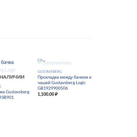
НЕТ В НАЛИЧИИ
GUSTAVSBERG
Прокладка между бачком и
 НАЛИЧИИ
чашей Gustavsberg Logic
G
GB1929900506
ка Gustavsberg
НЕТ В НАЛИ
1,100.00
₽
193B901
GUSTAVSBERG
Крышка бачка Gust