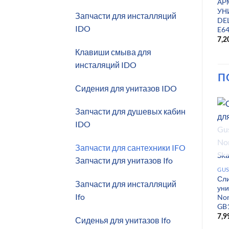
АР
УН
Запчасти для инсталляций
DE
IDO
E6
7,2
Клавиши смыва для
инсталяций IDO
П
Сидения для унитазов IDO
Запчасти для душевых кабин
IDO
Запчасти для сантехники IFO
Запчасти для унитазов Ifo
GUS
Сл
Запчасти для инсталляций
уни
Ifo
Nor
GB
7,9
Сиденья для унитазов Ifo