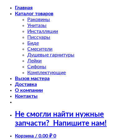
Skip
Главная
to
Каталог товаров
content
Раковины
Унитазы
Инсталляции
Писсуары
Биде
Смесители
Душевые гарнитуры
Лейки
Сифоны
Комплектующие
Вызов мастера
Доставка
О компании
Контакты
Не смогли найти нужные
запчасти?
Напишите нам!
Корзина /
0.00
₽
0