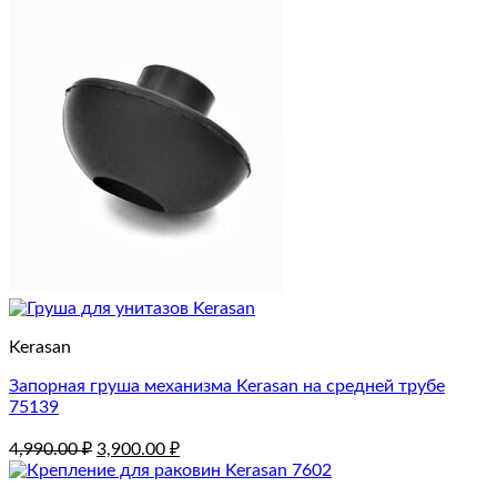
Kerasan
Запорная груша механизма Kerasan на средней трубе
75139
Первоначальная
Текущая
4,990.00
₽
3,900.00
₽
цена
цена:
составляла
3,900.00 ₽.