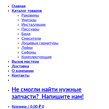
Skip
Главная
to
Каталог товаров
content
Раковины
Унитазы
Инсталляции
Писсуары
Биде
Смесители
Душевые гарнитуры
Лейки
Сифоны
Комплектующие
Вызов мастера
Доставка
О компании
Контакты
Не смогли найти нужные
запчасти?
Напишите нам!
Корзина /
0.00
₽
0