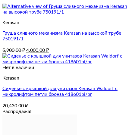
Kerasan
Груша сливного механизма Kerasan на высокой трубе
750191/1
Первоначальная
Текущая
5,900.00
₽
4,000.00
₽
цена
цена:
составляла
4,000.00 ₽.
5,900.00 ₽.
Нет в наличии
Kerasan
Сиденье с крышкой для унитазов Kerasan Waldorf с
микролифтом петли бронза 418601bi/br
20,430.00
₽
Распродажа!