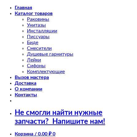
Skip
Главная
to
Каталог товаров
content
Раковины
Унитазы
Инсталляции
Писсуары
Биде
Смесители
Душевые гарнитуры
Лейки
Сифоны
Комплектующие
Вызов мастера
Доставка
О компании
Контакты
Не смогли найти нужные
запчасти?
Напишите нам!
Корзина /
0.00
₽
0