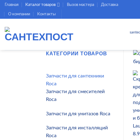
Skip
Главная
Каталог товаров
Вызов мастера
Доставка
to
О компании
Контакты
content
sante
КАТЕГОРИИ ТОВАРОВ
Запчасти для сантехники
Roca
Запчасти для смесителей
Roca
Запчасти для унитазов Roca
Запчасти для инсталляций
Roca