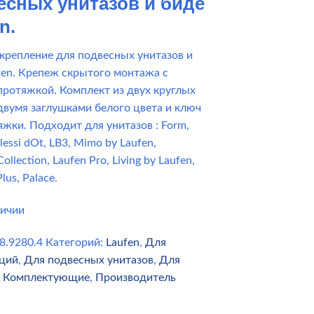
есных унитазов и биде
n.
крепление для подвесных унитазов и
fen. Крепеж скрытого монтажа с
протяжкой. Комплект из двух круглых
 двумя заглушками белого цвета и ключ
яжки. Подходит для унитазов : Form,
Alessi dOt, LB3, Mimo by Laufen,
ollection, Laufen Pro, Living by Laufen,
us, Palace.
личии
8.9280.4
Категорий:
Laufen
,
Для
яций
,
Для подвесных унитазов
,
Для
,
Комплектующие
,
Производитель