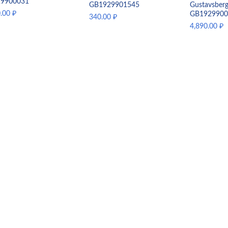
29900031
GB1929901545
Gustavsberg
0.00
₽
GB1929900
340.00
₽
4,890.00
₽