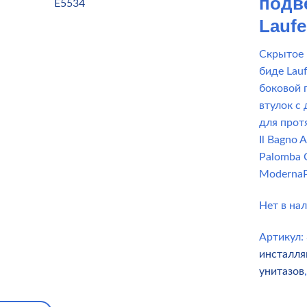
подв
Laufe
Скрытое 
биде Lau
боковой 
втулок с
для прот
Il Bagno 
Palomba C
ModernaPl
Нет в на
Артикул:
инсталл
унитазов