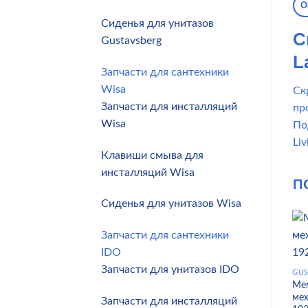
О
Сиденья для унитазов
С
Gustavsberg
L
Запчасти для сантехники
Wisa
Ск
Запчасти для инсталляций
пр
Wisa
Под
Liv
Клавиши смыва для
инсталляций Wisa
П
Сиденья для унитазов Wisa
Запчасти для сантехники
IDO
Запчасти для унитазов IDO
GUS
Ме
мех
Запчасти для инсталляций