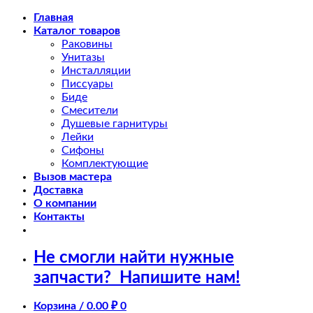
Skip
Главная
to
Каталог товаров
content
Раковины
Унитазы
Инсталляции
Писсуары
Биде
Смесители
Душевые гарнитуры
Лейки
Сифоны
Комплектующие
Вызов мастера
Доставка
О компании
Контакты
Не смогли найти нужные
запчасти?
Напишите нам!
Корзина /
0.00
₽
0