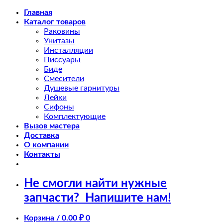
Skip
Главная
to
Каталог товаров
content
Раковины
Унитазы
Инсталляции
Писсуары
Биде
Смесители
Душевые гарнитуры
Лейки
Сифоны
Комплектующие
Вызов мастера
Доставка
О компании
Контакты
Не смогли найти нужные
запчасти?
Напишите нам!
Корзина /
0.00
₽
0