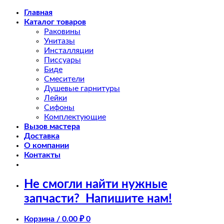
Skip
Главная
to
Каталог товаров
content
Раковины
Унитазы
Инсталляции
Писсуары
Биде
Смесители
Душевые гарнитуры
Лейки
Сифоны
Комплектующие
Вызов мастера
Доставка
О компании
Контакты
Не смогли найти нужные
запчасти?
Напишите нам!
Корзина /
0.00
₽
0