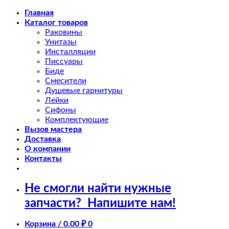
Skip
Главная
to
Каталог товаров
content
Раковины
Унитазы
Инсталляции
Писсуары
Биде
Смесители
Душевые гарнитуры
Лейки
Сифоны
Комплектующие
Вызов мастера
Доставка
О компании
Контакты
Не смогли найти нужные
запчасти?
Напишите нам!
Корзина /
0.00
₽
0