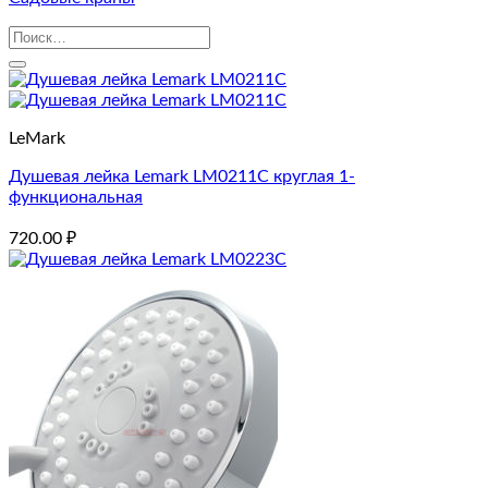
Искать:
LeMark
Душевая лейка Lemark LM0211C круглая 1-
функциональная
720.00
₽