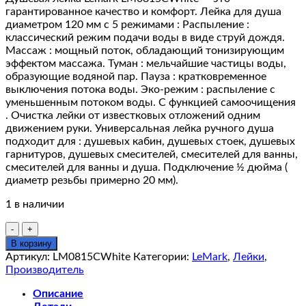
гарантированное качество и комфорт. Лейка для душа
диаметром 120 мм с 5 режимами : Распыление :
классический режим подачи воды в виде струй дождя.
Массаж : мощный поток, обладающий тонизирующим
эффектом массажа. Туман : мельчайшие частицы воды,
образующие водяной пар. Пауза : кратковременное
выключения потока воды. Эко-режим : распыление с
уменьшенным потоком воды. С функцией самоочищения
. Очистка лейки от известковых отложений одним
движением руки. Универсальная лейка ручного душа
подходит для : душевых кабин, душевых стоек, душевых
гарнитуров, душевых смесителей, смесителей для ванны,
смесителей для ванны и душа. Подключение ½ дюйма (
диаметр резьбы примерно 20 мм).
1 в наличии
Количество
товара
В корзину
Душевая
Артикул:
LM0815CWhite
Категории:
LeMark
,
Лейки
,
лейка
Производитель
Lemark
LM0815CWhite
Описание
квадратная