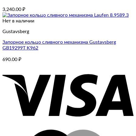
3,240.00
₽
Нет в наличии
Gustavsberg
Запорное кольцо сливного механизма Gustavsberg
GB19299T K962
690.00
₽
V
M