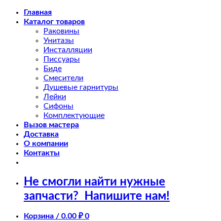
Skip
Главная
to
Каталог товаров
content
Раковины
Унитазы
Инсталляции
Писсуары
Биде
Смесители
Душевые гарнитуры
Лейки
Сифоны
Комплектующие
Вызов мастера
Доставка
О компании
Контакты
Не смогли найти нужные
запчасти?
Напишите нам!
Корзина /
0.00
₽
0