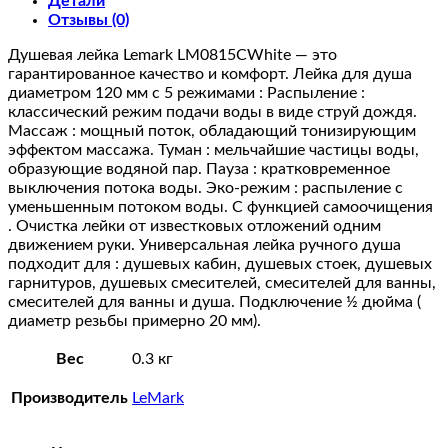
Детали
5-
Отзывы (0)
функциональная
Душевая лейка Lemark LM0815CWhite — это
гарантированное качество и комфорт. Лейка для душа
диаметром 120 мм с 5 режимами : Распыление :
классический режим подачи воды в виде струй дождя.
Массаж : мощный поток, обладающий тонизирующим
эффектом массажа. Туман : мельчайшие частицы воды,
образующие водяной пар. Пауза : кратковременное
выключения потока воды. Эко-режим : распыление с
уменьшенным потоком воды. С функцией самоочищения
. Очистка лейки от известковых отложений одним
движением руки. Универсальная лейка ручного душа
подходит для : душевых кабин, душевых стоек, душевых
гарнитуров, душевых смесителей, смесителей для ванны,
смесителей для ванны и душа. Подключение ½ дюйма (
диаметр резьбы примерно 20 мм).
Вес
0.3 кг
Производитель
LeMark