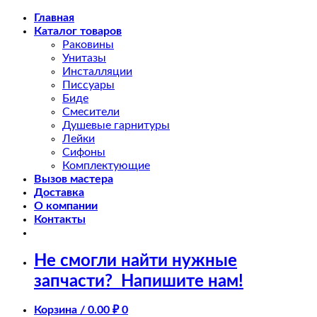
Skip
Главная
to
Каталог товаров
content
Раковины
Унитазы
Инсталляции
Писсуары
Биде
Смесители
Душевые гарнитуры
Лейки
Сифоны
Комплектующие
Вызов мастера
Доставка
О компании
Контакты
Не смогли найти нужные
запчасти?
Напишите нам!
Корзина /
0.00
₽
0