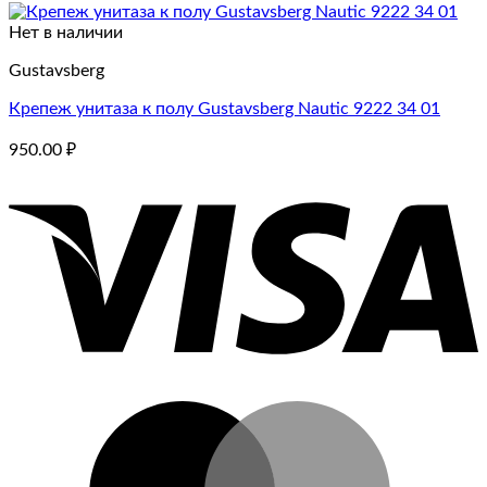
Нет в наличии
Gustavsberg
Крепеж унитаза к полу Gustavsberg Nautic 9222 34 01
950.00
₽
V
M