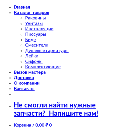
Skip
Главная
to
Каталог товаров
content
Раковины
Унитазы
Инсталляции
Писсуары
Биде
Смесители
Душевые гарнитуры
Лейки
Сифоны
Комплектующие
Вызов мастера
Доставка
О компании
Контакты
Не смогли найти нужные
запчасти?
Напишите нам!
Корзина /
0.00
₽
0