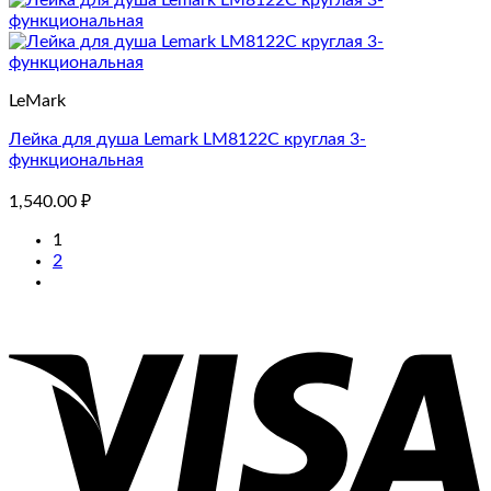
LeMark
Лейка для душа Lemark LM8122C круглая 3-
функциональная
1,540.00
₽
1
2
V