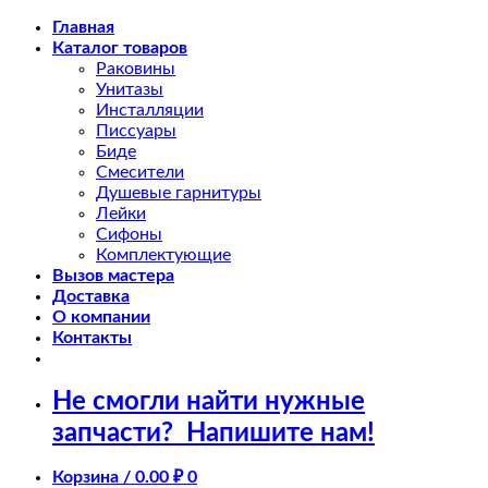
Skip
Главная
to
Каталог товаров
content
Раковины
Унитазы
Инсталляции
Писсуары
Биде
Смесители
Душевые гарнитуры
Лейки
Сифоны
Комплектующие
Вызов мастера
Доставка
О компании
Контакты
Не смогли найти нужные
запчасти?
Напишите нам!
Корзина /
0.00
₽
0