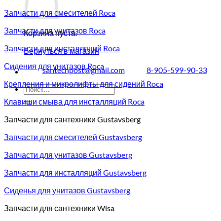
Запчасти для смесителей Roca
Запчасти для унитазов Roca
Корзина пуста.
Запчасти для инсталляций Roca
Вернуться в магазин
Сидения для унитазов Roca
santechpost@gmail.com
8-905-599-90-33
Крепления и микролифты для сидений Roca
Искать:
Клавиши смыва для инсталляций Roca
Запчасти для сантехники Gustavsberg
Запчасти для смесителей Gustavsberg
Запчасти для унитазов Gustavsberg
Запчасти для инсталляций Gustavsberg
Сиденья для унитазов Gustavsberg
Запчасти для сантехники Wisa