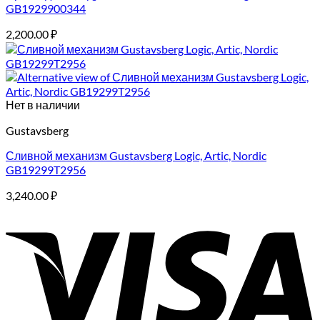
GB1929900344
2,200.00
₽
Нет в наличии
Gustavsberg
Сливной механизм Gustavsberg Logic, Artic, Nordic
GB19299T2956
3,240.00
₽
V