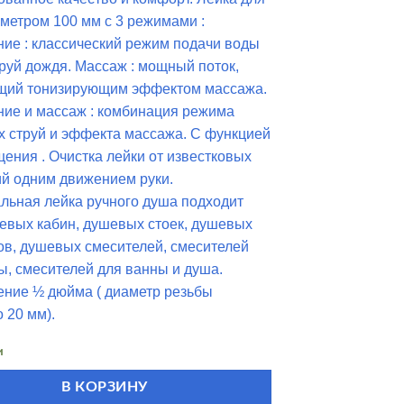
метром 100 мм с 3 режимами :
ие : классический режим подачи воды
труй дождя. Массаж : мощный поток,
щий тонизирующим эффектом массажа.
ие и массаж : комбинация режима
 струй и эффекта массажа. С функцией
ения . Очистка лейки от известковых
й одним движением руки.
льная лейка ручного душа подходит
шевых кабин, душевых стоек, душевых
ов, душевых смесителей, смесителей
ы, смесителей для ванны и душа.
ние ½ дюйма ( диаметр резьбы
 20 мм).
и
В КОРЗИНУ