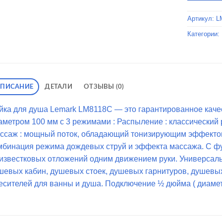
Артикул:
L
Категории:
ПИСАНИЕ
ДЕТАЛИ
ОТЗЫВЫ (0)
йка для душа Lemark LM8118C — это гарантированное качес
аметром 100 мм с 3 режимами : Распыление : классический 
ссаж : мощный поток, обладающий тонизирующим эффектом
мбинация режима дождевых струй и эффекта массажа. С фу
 известковых отложений одним движением руки. Универсаль
шевых кабин, душевых стоек, душевых гарнитуров, душевых
есителей для ванны и душа. Подключение ½ дюйма ( диамет