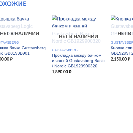
ОХОЖИЕ
НЕТ В НАЛИЧИИ
НЕТ В
НЕТ В НАЛИЧИИ
STAVSBERG
GUSTAVSBE
шка бачка Gustavsberg
Кнопка сли
GUSTAVSBERG
gic GB8193B901
GB19299T
Прокладка между бачком
00.00
₽
2,150.00
₽
и чашей Gustavsberg Basic
/ Nordic GB1929900320
1,890.00
₽