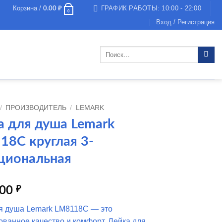
Корзина /
ГРАФИК РАБОТЫ: 10:00 - 22:00
0.00
₽
0
Вход / Регистрация
Искать:
/
ПРОИЗВОДИТЕЛЬ
/
LEMARK
а для душа Lemark
18C круглая 3-
циональная
.00
₽
я душа Lemark LM8118C — это
ованное качество и комфорт. Лейка для