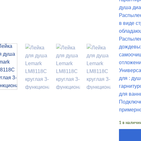
душа диа
Распылен
в виде с
обладаю
Распылен
дождевых
самоочищ
отложени
Универса
для : ду
гарнитур
для ванн
Подключе
примерно
1 в наличи