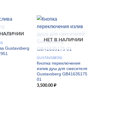
 НАЛИЧИИ
НЕТ В НАЛИЧИИ
RG
ва Gustavsberg
2951
GUSTAVSBERG
Кнопка переключения
излив душ для смесителя
Gustavsberg GB41635175
01
GUSTAVSBERG
3,500.00
₽
Кнопка слива Gust
Nautic GB19299P0
5,300.00
₽