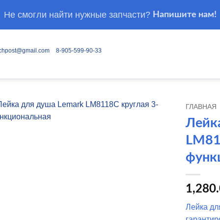
Не смогли найти нужные запчасти?
Напишите нам!
chpost@gmail.com
8-905-599-90-33
ГЛАВНАЯ
Лейк
LM81
функ
1,280
Лейка дл
гарантир