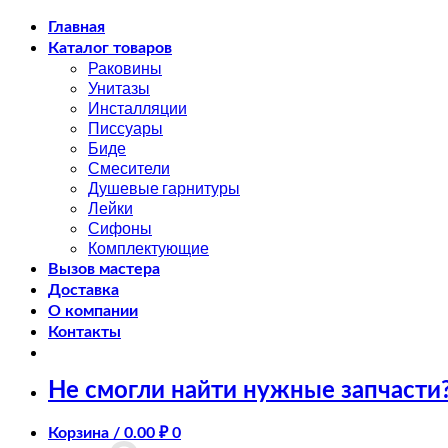
Skip
Главная
to
Каталог товаров
content
Раковины
Унитазы
Инсталляции
Писсуары
Биде
Смесители
Душевые гарнитуры
Лейки
Сифоны
Комплектующие
Вызов мастера
Доставка
О компании
Контакты
Не смогли найти нужные запчасти
Корзина /
0.00
₽
0